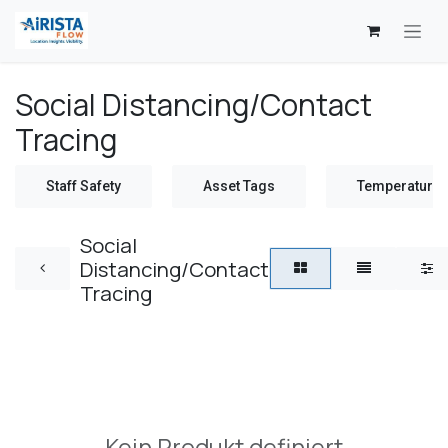
Zum Inhalt springen
Social Distancing/Contact
Tracing
Staff Safety
Asset Tags
Temperature 
Social
Distancing/Contact
Tracing
Kein Produkt definiert