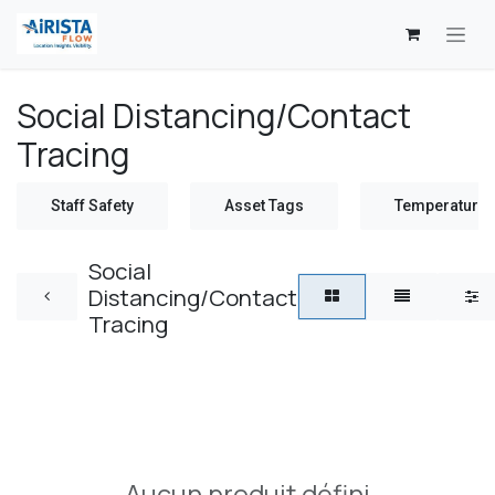
Se rendre au contenu
Social Distancing/Contact
Tracing
Staff Safety
Asset Tags
Temperature 
Social
Distancing/Contact
Tracing
Aucun produit défini