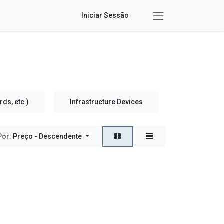
Iniciar Sessão
ds, etc.)
Infrastructure Devices
Social Dist
Por:
Preço - Descendente