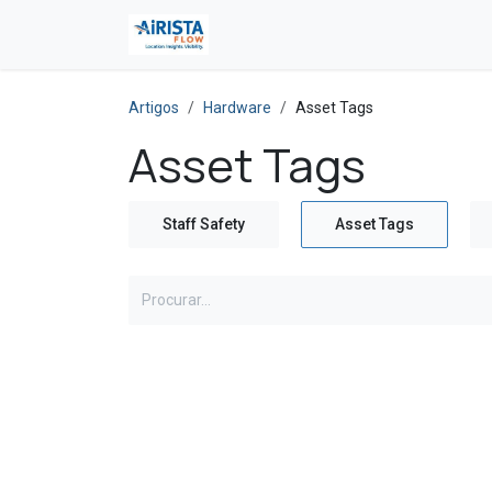
Skip to Content
Artigos
Hardware
Asset Tags
Asset Tags
Staff Safety
Asset Tags