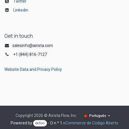
Twitter
Linkedin
Get in touch
salesinfo@airista.com
+1 (844) 816-7127
Website Data and Privacy Policy
Copyright 2026 © Airista Flow, Inc.
Português
Powered by
- O n.º 1
eCommerce de Código Aberto