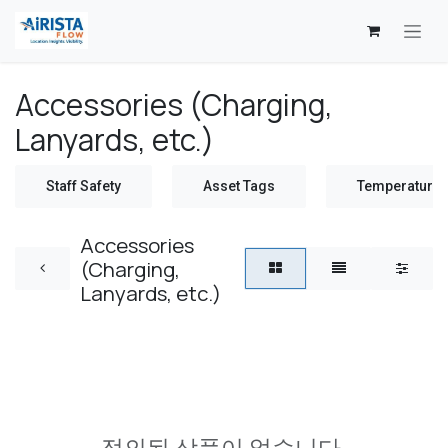
콘텐츠로 건너뛰기
Accessories (Charging,
Lanyards, etc.)
Staff Safety
Asset Tags
Temperature 
Accessories
(Charging,
Lanyards, etc.)
정의된 상품이 없습니다.