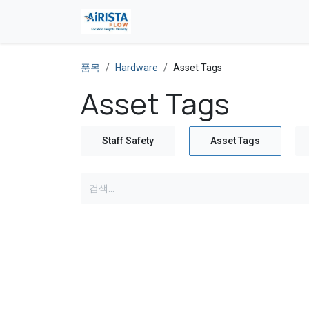
콘텐츠로 건너뛰기
품목
Hardware
Asset Tags
Asset Tags
Staff Safety
Asset Tags